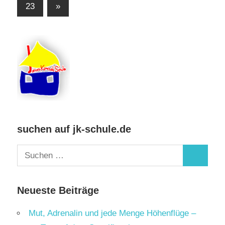
der
Nächste
23
»
Beiträge
Beiträge
suchen auf jk-schule.de
Suchen
Suchen
nach:
Neueste Beiträge
Mut, Adrenalin und jede Menge Höhenflüge –