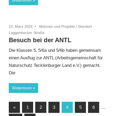
Weiterlesen
21. März 2024
Aktionen und Projekte
/
Standort
Laggenbecker Straße
Besuch bei der ANTL
Die Klassen 5, 5/6a und 5/6b haben gemeinsam
einen Ausflug zur ANTL (Arbeitsgemeinschaft für
Naturschutz Tecklenburger Land e.V.) gemacht.
Die
Weiterlesen
Seitennummerierung
Vorherige
«
1
2
3
4
5
6
…
Beiträge