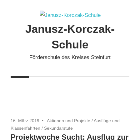
Zum
Inhalt
springen
Janusz-Korczak-
Schule
Förderschule des Kreises Steinfurt
16. März 2019
Aktionen und Projekte
/
Ausflüge und
Klassenfahrten
/
Sekundarstufe
Projektwoche Sucht: Ausflug zur