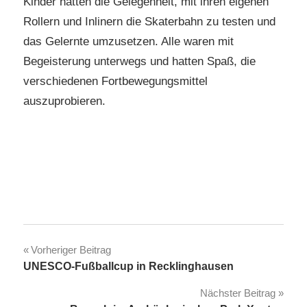
Kinder hatten die Gelegenheit, mit ihren eigenen
Rollern und Inlinern die Skaterbahn zu testen und
das Gelernte umzusetzen. Alle waren mit
Begeisterung unterwegs und hatten Spaß, die
verschiedenen Fortbewegungsmittel
auszuprobieren.
Beitragsnavigation
Vorheriger Beitrag
UNESCO-Fußballcup in Recklinghausen
Nächster Beitrag