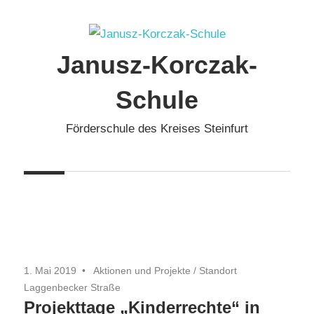
Zum
Inhalt
springen
Janusz-Korczak-
Schule
Förderschule des Kreises Steinfurt
1. Mai 2019
Aktionen und Projekte
/
Standort
Laggenbecker Straße
Projekttage „Kinderrechte“ in