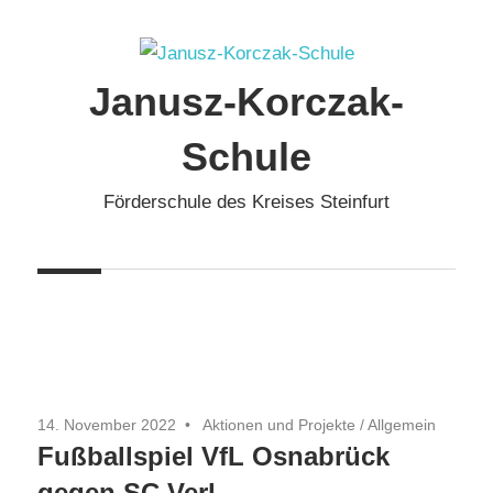
Zum
Inhalt
springen
Janusz-Korczak-
Schule
Förderschule des Kreises Steinfurt
14. November 2022
Aktionen und Projekte
/
Allgemein
Fußballspiel VfL Osnabrück
gegen SC Verl