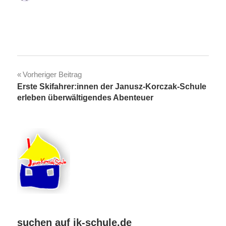
Beitragsnavigation
Vorheriger Beitrag
Erste Skifahrer:innen der Janusz-Korczak-Schule
erleben überwältigendes Abenteuer
suchen auf jk-schule.de