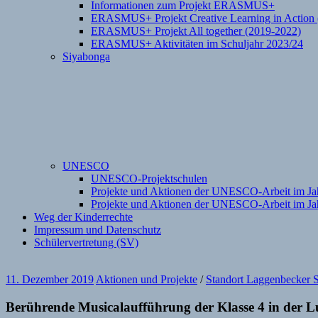
Informationen zum Projekt ERASMUS+
ERASMUS+ Projekt Creative Learning in Action 
ERASMUS+ Projekt All together (2019-2022)
ERASMUS+ Aktivitäten im Schuljahr 2023/24
Siyabonga
UNESCO
UNESCO-Projektschulen
Projekte und Aktionen der UNESCO-Arbeit im Ja
Projekte und Aktionen der UNESCO-Arbeit im Ja
Weg der Kinderrechte
Impressum und Datenschutz
Schülervertretung (SV)
11. Dezember 2019
Aktionen und Projekte
/
Standort Laggenbecker S
Berührende Musicalaufführung der Klasse 4 in der 