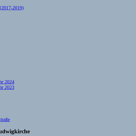
(2017-2019)
hr 2024
hr 2023
traße
Ludwigkirche