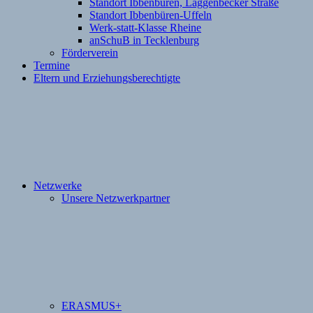
Standort Ibbenbüren, Laggenbecker Straße
Standort Ibbenbüren-Uffeln
Werk-statt-Klasse Rheine
anSchuB in Tecklenburg
Förderverein
Termine
Eltern und Erziehungsberechtigte
Netzwerke
Unsere Netzwerkpartner
ERASMUS+