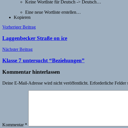
Keine Wortliste für Deutsch -> Deutsch…
Eine neue Wortliste erstellen…
Kopieren
Beitragsnavigation
Vorheriger Beitrag
Laggenbecker Straße on ice
Nächster Beitrag
Klasse 7 untersucht “Beziehungen”
Kommentar hinterlassen
Deine E-Mail-Adresse wird nicht veröffentlicht.
Erforderliche Felder 
Kommentar
*