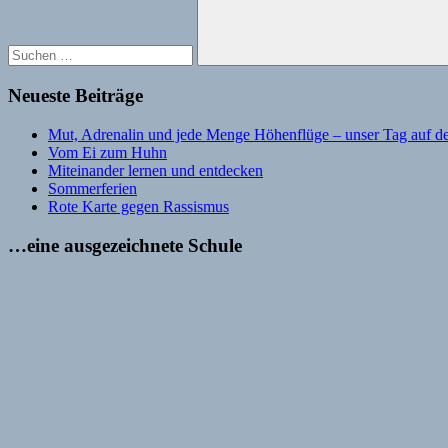
Suchen
Neueste Beiträge
Mut, Adrenalin und jede Menge Höhenflüge – unser Tag auf de
Vom Ei zum Huhn
Miteinander lernen und entdecken
Sommerferien
Rote Karte gegen Rassismus
…eine ausgezeichnete Schule