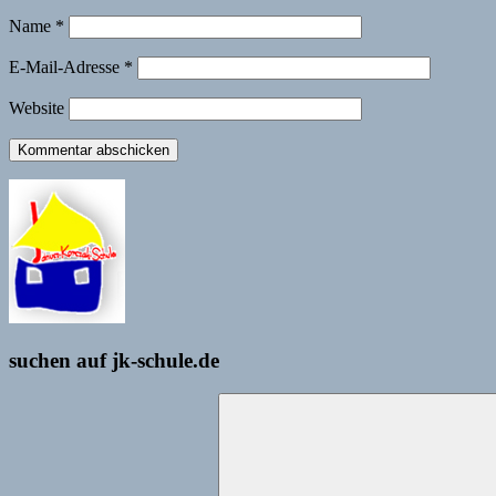
Name
*
E-Mail-Adresse
*
Website
suchen auf jk-schule.de
Suchen
nach: