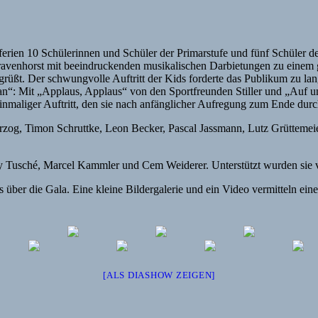
erien 10 Schülerinnen und Schüler der Primarstufe und fünf Schüler de
Gravenhorst mit beeindruckenden musikalischen Darbietungen zu einem
üßt. Der schwungvolle Auftritt der Kids forderte das Publikum zu la
an“:
Mit „Applaus, Applaus“ von den Sportfreunden Stiller und „Auf un
einmaliger Auftritt, den sie nach anfänglicher Aufregung zum Ende durc
rzog, Timon Schruttke, Leon Becker, Pascal Jassmann, Lutz Grüttemei
Tusché, Marcel Kammler und Cem Weiderer. Unterstützt wurden sie vo
s über die Gala. Eine kleine Bildergalerie und ein Video vermitteln ei
[ALS DIASHOW ZEIGEN]