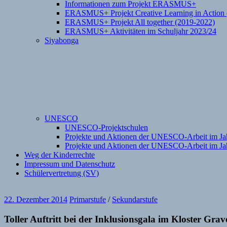
Informationen zum Projekt ERASMUS+
ERASMUS+ Projekt Creative Learning in Action 
ERASMUS+ Projekt All together (2019-2022)
ERASMUS+ Aktivitäten im Schuljahr 2023/24
Siyabonga
UNESCO
UNESCO-Projektschulen
Projekte und Aktionen der UNESCO-Arbeit im Ja
Projekte und Aktionen der UNESCO-Arbeit im Ja
Weg der Kinderrechte
Impressum und Datenschutz
Schülervertretung (SV)
22. Dezember 2014
Primarstufe
/
Sekundarstufe
Toller Auftritt bei der Inklusionsgala im Kloster Gra