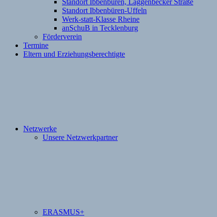
Standort Ibbenbüren, Laggenbecker Straße
Standort Ibbenbüren-Uffeln
Werk-statt-Klasse Rheine
anSchuB in Tecklenburg
Förderverein
Termine
Eltern und Erziehungsberechtigte
Netzwerke
Unsere Netzwerkpartner
ERASMUS+