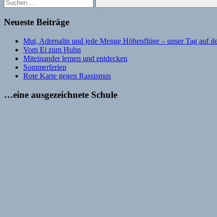
Suchen
Neueste Beiträge
Mut, Adrenalin und jede Menge Höhenflüge – unser Tag auf de
Vom Ei zum Huhn
Miteinander lernen und entdecken
Sommerferien
Rote Karte gegen Rassismus
…eine ausgezeichnete Schule