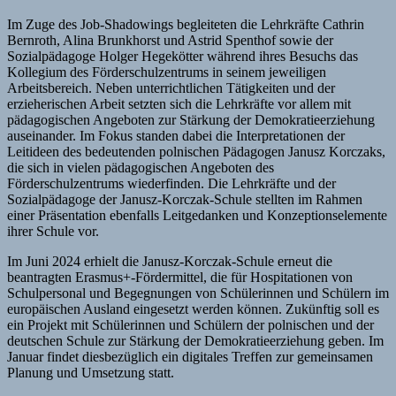
Im Zuge des Job-Shadowings begleiteten die Lehrkräfte Cathrin
Bernroth, Alina Brunkhorst und Astrid Spenthof sowie der
Sozialpädagoge Holger Hegekötter während ihres Besuchs das
Kollegium des Förderschulzentrums in seinem jeweiligen
Arbeitsbereich. Neben unterrichtlichen Tätigkeiten und der
erzieherischen Arbeit setzten sich die Lehrkräfte vor allem mit
pädagogischen Angeboten zur Stärkung der Demokratieerziehung
auseinander. Im Fokus standen dabei die Interpretationen der
Leitideen des bedeutenden polnischen Pädagogen Janusz Korczaks,
die sich in vielen pädagogischen Angeboten des
Förderschulzentrums wiederfinden. Die Lehrkräfte und der
Sozialpädagoge der Janusz-Korczak-Schule stellten im Rahmen
einer Präsentation ebenfalls Leitgedanken und Konzeptionselemente
ihrer Schule vor.
Im Juni 2024 erhielt die Janusz-Korczak-Schule erneut die
beantragten Erasmus+-Fördermittel, die für Hospitationen von
Schulpersonal und Begegnungen von Schülerinnen und Schülern im
europäischen Ausland eingesetzt werden können. Zukünftig soll es
ein Projekt mit Schülerinnen und Schülern der polnischen und der
deutschen Schule zur Stärkung der Demokratieerziehung geben. Im
Januar findet diesbezüglich ein digitales Treffen zur gemeinsamen
Planung und Umsetzung statt.