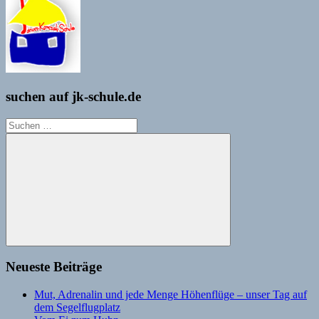
suchen auf jk-schule.de
Suchen
nach:
Suchen
Neueste Beiträge
Mut, Adrenalin und jede Menge Höhenflüge – unser Tag auf
dem Segelflugplatz