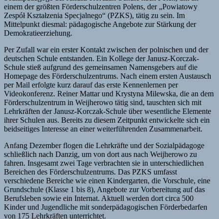
einem der größten Förderschulzentren Polens, der „Powiatowy
Zespół Kształzenia Specjalnego“ (PZKS), tätig zu sein. Im
Mittelpunkt diesmal: pädagogische Angebote zur Stärkung der
Demokratieerziehung.
Per Zufall war ein erster Kontakt zwischen der polnischen und der
deutschen Schule entstanden. Ein Kollege der Janusz-Korczak-
Schule stieß aufgrund des gemeinsamen Namensgebers auf die
Homepage des Förderschulzentrums. Nach einem ersten Austausch
per Mail erfolgte kurz darauf das erste Kennenlernen per
Videokonferenz. Reiner Mattar und Krystyna Milewska, die an dem
Förderschulzentrum in Weijherowo tätig sind, tauschten sich mit
Lehrkräften der Janusz-Korczak-Schule über wesentliche Elemente
ihrer Schulen aus. Bereits zu diesem Zeitpunkt entwickelte sich ein
beidseitiges Interesse an einer weiterführenden Zusammenarbeit.
Anfang Dezember flogen die Lehrkräfte und der Sozialpädagoge
schließlich nach Danzig, um von dort aus nach Weijherowo zu
fahren. Insgesamt zwei Tage verbrachten sie in unterschiedlichen
Bereichen des Förderschulzentrums. Das PZKS umfasst
verschiedene Bereiche wie einen Kindergarten, die Vorschule, eine
Grundschule (Klasse 1 bis 8), Angebote zur Vorbereitung auf das
Berufsleben sowie ein Internat. Aktuell werden dort circa 500
Kinder und Jugendliche mit sonderpädagogischen Förderbedarfen
von 175 Lehrkräften unterrichtet.