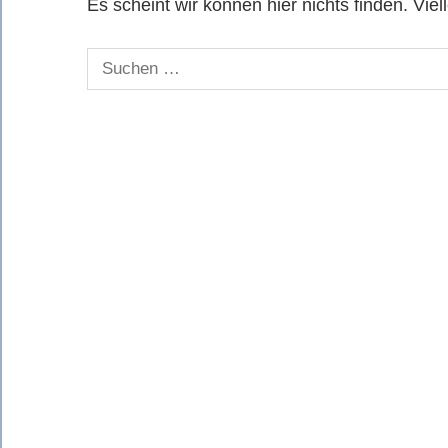
Es scheint wir können hier nichts finden. Viel
Suchen
nach: