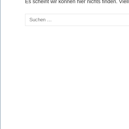
Es scheint wir können hier nichts finden. Viel
Suchen
nach: