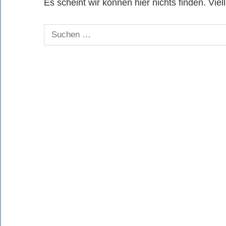
Es scheint wir können hier nichts finden. Viel
Suchen
nach: